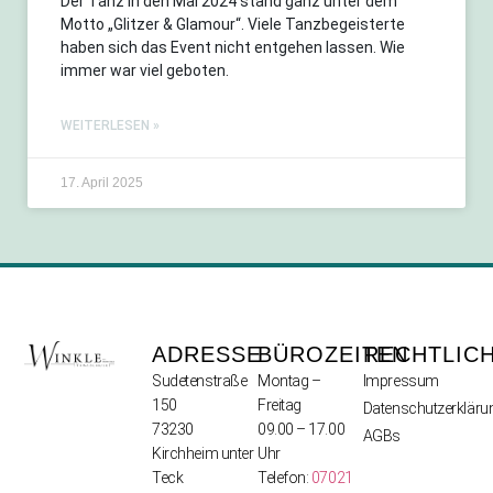
Der Tanz in den Mai 2024 stand ganz unter dem
Motto „Glitzer & Glamour“. Viele Tanzbegeisterte
haben sich das Event nicht entgehen lassen. Wie
immer war viel geboten.
WEITERLESEN »
17. April 2025
ADRESSE
BÜROZEITEN
RECHTLIC
Sudetenstraße
Montag –
Impressum
150
Freitag
Datenschutzerkläru
73230
09.00 – 17.00
AGBs
Kirchheim unter
Uhr
Teck
Telefon:
07021