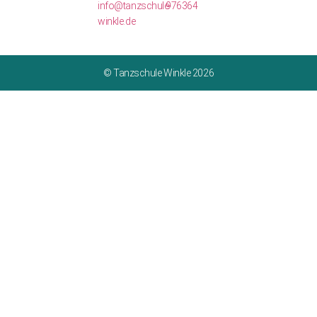
info@tanzschule-
976364
winkle.de
© Tanzschule Winkle 2026