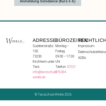
Anmeldung Solodance (Kurs 5-6)
ADRESSE
BÜROZEITEN
RECHTLIC
Sudetenstraße
Montag –
Impressum
150
Freitag
Datenschutzerkläru
73230
09.00 – 17.00
AGBs
Kirchheim unter
Uhr
Teck
Telefon:
07021
info@tanzschule-
976364
winkle.de
© Tanzschule Winkle 2026