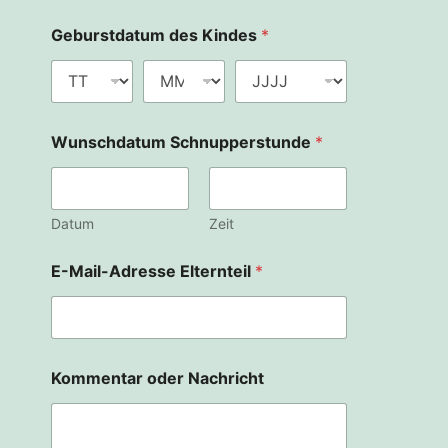
s
c
Geburstdatum des Kindes
*
h
d
a
t
u
Wunschdatum Schnupperstunde
*
m
Datum
Zeit
E-Mail-Adresse Elternteil
*
Kommentar oder Nachricht