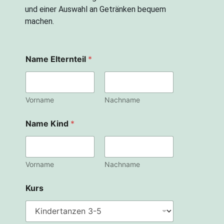
und einer Auswahl an Getränken bequem
machen.
G
Name Elternteil
*
e
b
u
r
s
Vorname
Nachname
t
d
Name Kind
*
a
t
u
m
Vorname
Nachname
N
a
m
Kurs
e
W
u
n