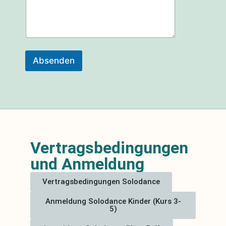
e
i
l
o
d
e
Absenden
r
Vertragsbedingungen
und Anmeldung
Vertragsbedingungen Solodance
Anmeldung Solodance Kinder (Kurs 3-
5)