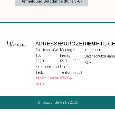
Anmeldung Solodance (Kurs 5-6)
ADRESSE
BÜROZEITEN
RECHTLIC
Sudetenstraße
Montag –
Impressum
150
Freitag
Datenschutzerkläru
73230
09.00 – 17.00
AGBs
Kirchheim unter
Uhr
Teck
Telefon:
07021
info@tanzschule-
976364
winkle.de
© Tanzschule Winkle 2026