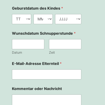
Geburstdatum des Kindes
*
Wunschdatum Schnupperstunde
*
Datum
Zeit
K
E-Mail-Adresse Elternteil
*
u
r
s
E
l
t
Kommentar oder Nachricht
e
r
n
t