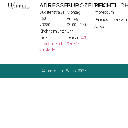
ADRESSE
BÜROZEITEN
RECHTLIC
Sudetenstraße
Montag –
Impressum
150
Freitag
Datenschutzerkläru
73230
09.00 – 17.00
AGBs
Kirchheim unter
Uhr
Teck
Telefon:
07021
info@tanzschule-
976364
winkle.de
© Tanzschule Winkle 2026