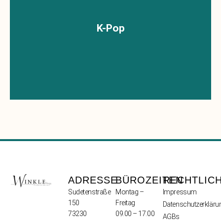
K-Pop
Lorem ipsum
ADRESSE
BÜROZEITEN
RECHTLIC
Sudetenstraße
Montag –
Impressum
150
Freitag
Datenschutzerkläru
73230
09.00 – 17.00
AGBs