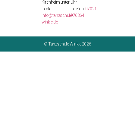
Kirchheim unter
Uhr
Teck
Telefon:
07021
info@tanzschule-
976364
winkle.de
© Tanzschule Winkle 2026