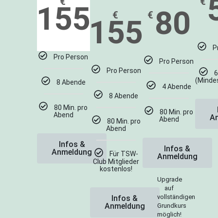
€
€
155
80
€
€
155
P
Pro Person
Pro Person
Pro Person
(Minde
8 Abende
4 Abende
8 Abende
80 Min. pro
80 Min. pro
Abend
A
Abend
80 Min. pro
Abend
Infos &
Infos &
Anmeldung
Für TSW-
Anmeldung
Club Mitglieder
kostenlos!
Upgrade
auf
vollständigen
Infos &
Anmeldung
Grundkurs
möglich!