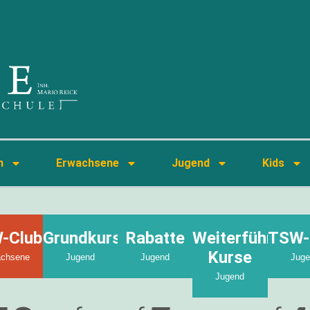
n
Erwachsene
Jugend
Kids
-Club
Grundkurs
Rabatte
Weiterführende
TSW-
s
Kurse
achsene
Jugend
Jugend
Juge
Jugend