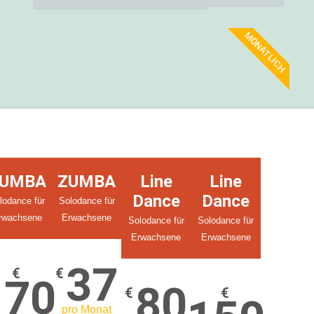
MONATLICH
UMBA
ZUMBA
Line
Line
Dance
Dance
lodance für
Solodance für
rwachsene
Erwachsene
Solodance für
Solodance für
Erwachsene
Erwachsene
37
€
€
170
80
€
€
pro Monat