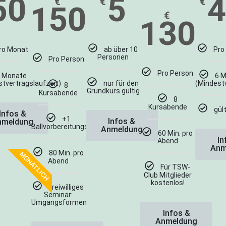
50
5
€
€
€
150
€
130
ro Monat
ab über 10
Pro
Personen
Pro Person
Pro Person
6 Monate
6 
stvertragslaufzeit)
nur für den
(Mindestv
8
Grundkurs gültig
Kursabende
8
Kursabende
gül
Infos &
+1
Infos &
nmeldung
Ballvorbereitungsabend
Anmeldung
60 Min. pro
In
Abend
Anm
80 Min. pro
MONATLICH
Abend
Für TSW-
Club Mitglieder
kostenlos!
Freiwilliges
Seminar:
Umgangsformen
Infos &
Anmeldung