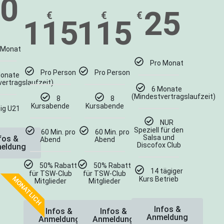
40
25
€
€
€
115
115
 Monat
Pro Monat
Pro Person
Pro Person
Monate
ertragslaufzeit)
6 Monate
(Mindestvertragslaufzeit)
8
8
Kursabende
Kursabende
tig U21
NUR
Speziell für den
60 Min. pro
60 Min. pro
Salsa und
fos &
Abend
Abend
Discofox Club
eldung
50% Rabatt
50% Rabatt
14 tägiger
für TSW-Club
für TSW-Club
Kurs Betrieb
MONATLICH
Mitglieder
Mitglieder
Infos &
Infos &
Infos &
Anmeldung
Anmeldung
Anmeldung