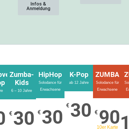
Infos &
Anmeldung
oves-
Zumba-
HipHop
K-Pop
ZUMBA
Z
op
Kids
Solodance für
ab 12 Jahre
Solodance für
So
Erwachsene
Erwachsene
E
re
6 – 10 Jahre
30
€
30
90
0
30
€
€
€
10er Karte