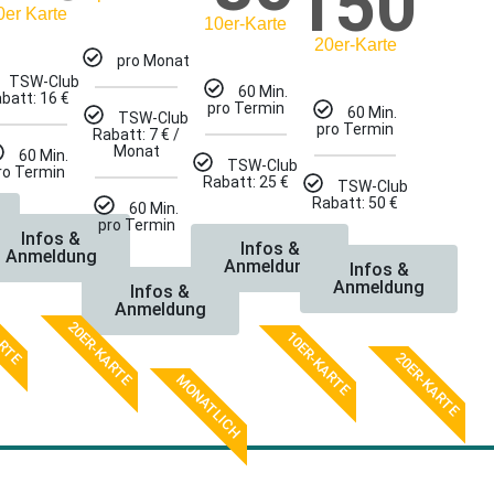
150
0er Karte
10er-Karte
20er-Karte
pro Monat
TSW-Club
60 Min.
batt: 16 €
pro Termin
60 Min.
TSW-Club
pro Termin
Rabatt: 7 € /
Monat
60 Min.
TSW-Club
ro Termin
Rabatt: 25 €
TSW-Club
Rabatt: 50 €
60 Min.
pro Termin
Infos &
Infos &
Anmeldung
Anmeldung
Infos &
Anmeldung
Infos &
ARTE
Anmeldung
20ER-KARTE
10ER-KARTE
20ER-KARTE
MONATLICH