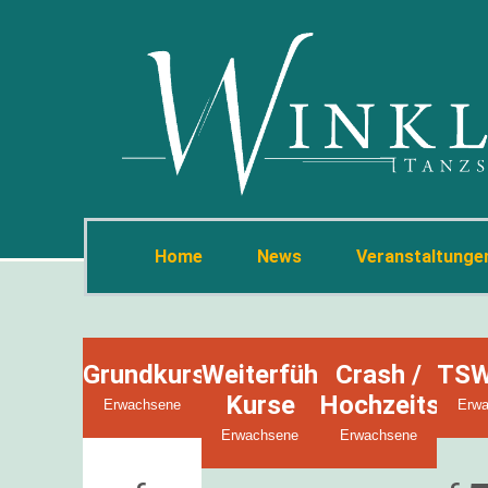
Home
News
Veranstaltunge
Grundkurs
Weiterführende
Crash /
TSW
Kurse
Hochzeitskur
Erwachsene
Erw
Erwachsene
Erwachsene