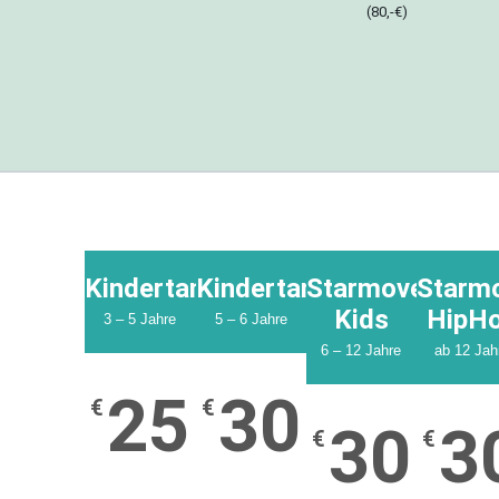
(80,-€)
Kindertanzen
Kindertanzen
Starmoves-
Starm
Kids
HipH
3 – 5 Jahre
5 – 6 Jahre
6 – 12 Jahre
ab 12 Jah
25
30
€
€
30
3
€
€